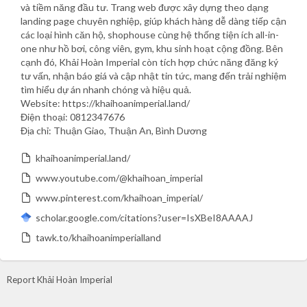
và tiềm năng đầu tư. Trang web được xây dựng theo dạng
landing page chuyên nghiệp, giúp khách hàng dễ dàng tiếp cận
các loại hình căn hộ, shophouse cùng hệ thống tiện ích all-in-
one như hồ bơi, công viên, gym, khu sinh hoạt cộng đồng. Bên
cạnh đó, Khải Hoàn Imperial còn tích hợp chức năng đăng ký
tư vấn, nhận báo giá và cập nhật tin tức, mang đến trải nghiệm
tìm hiểu dự án nhanh chóng và hiệu quả.
Website: https://khaihoanimperial.land/
Điện thoại: 0812347676
Địa chỉ: Thuận Giao, Thuận An, Bình Dương
khaihoanimperial.land/
www.youtube.com/@khaihoan_imperial
www.pinterest.com/khaihoan_imperial/
scholar.google.com/citations?user=IsXBeI8AAAAJ
tawk.to/khaihoanimperialland
Report Khải Hoàn Imperial