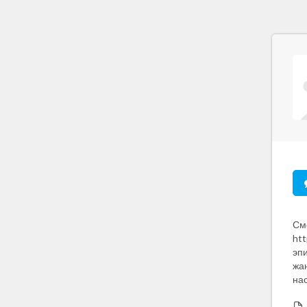
См
htt
эп
жа
на