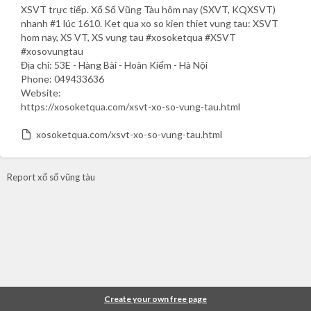
XSVT trực tiếp. Xổ Số Vũng Tàu hôm nay (SXVT, KQXSVT)
nhanh #1 lúc 1610. Ket qua xo so kien thiet vung tau: XSVT
hom nay, XS VT, XS vung tau #xosoketqua #XSVT
#xosovungtau
Địa chỉ: 53E - Hàng Bài - Hoàn Kiếm - Hà Nội
Phone: 049433636
Website:
https://xosoketqua.com/xsvt-xo-so-vung-tau.html
xosoketqua.com/xsvt-xo-so-vung-tau.html
Report xổ số vũng tàu
Create your own free page