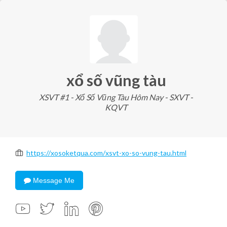
xổ số vũng tàu
XSVT #1 - Xổ Số Vũng Tàu Hôm Nay - SXVT -
KQVT
https://xosoketqua.com/xsvt-xo-so-vung-tau.html
Message Me