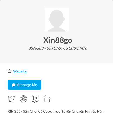
Xin88go
XING88 - Sân Chơi Cá Cược Trực
Website
Message Me
XING88 - Sân Chơi Cá Cược Trực Tuyến Chuyên Nghiệp Hàng