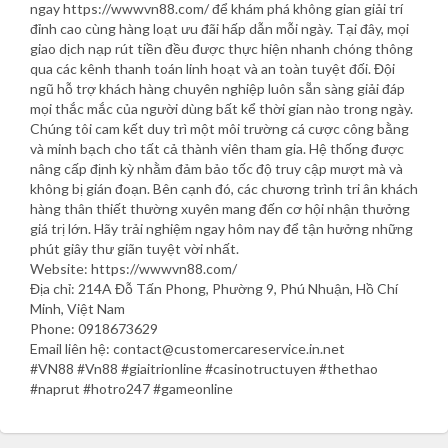
ngay https://wwwvn88.com/ để khám phá không gian giải trí
đỉnh cao cùng hàng loạt ưu đãi hấp dẫn mỗi ngày. Tại đây, mọi
giao dịch nạp rút tiền đều được thực hiện nhanh chóng thông
qua các kênh thanh toán linh hoạt và an toàn tuyệt đối. Đội
ngũ hỗ trợ khách hàng chuyên nghiệp luôn sẵn sàng giải đáp
mọi thắc mắc của người dùng bất kể thời gian nào trong ngày.
Chúng tôi cam kết duy trì một môi trường cá cược công bằng
và minh bạch cho tất cả thành viên tham gia. Hệ thống được
nâng cấp định kỳ nhằm đảm bảo tốc độ truy cập mượt mà và
không bị gián đoạn. Bên cạnh đó, các chương trình tri ân khách
hàng thân thiết thường xuyên mang đến cơ hội nhận thưởng
giá trị lớn. Hãy trải nghiệm ngay hôm nay để tận hưởng những
phút giây thư giãn tuyệt vời nhất.
Website: https://wwwvn88.com/
Địa chỉ: 214A Đỗ Tấn Phong, Phường 9, Phú Nhuận, Hồ Chí
Minh, Việt Nam
Phone: 0918673629
Email liên hệ: contact@customercareservice.in.net
#VN88 #Vn88 #giaitrionline #casinotructuyen #thethao
#naprut #hotro247 #gameonline