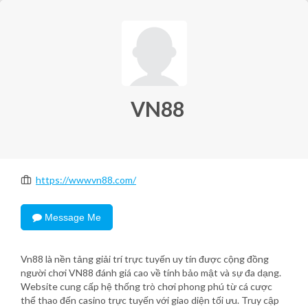
VN88
https://wwwvn88.com/
Message Me
Vn88 là nền tảng giải trí trực tuyến uy tín được cộng đồng
người chơi VN88 đánh giá cao về tính bảo mật và sự đa dạng.
Website cung cấp hệ thống trò chơi phong phú từ cá cược
thể thao đến casino trực tuyến với giao diện tối ưu. Truy cập