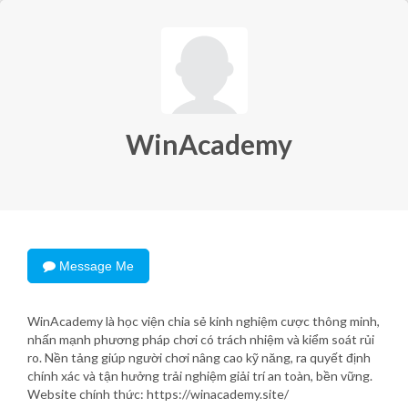
WinAcademy
Message Me
WinAcademy là học viện chia sẻ kinh nghiệm cược thông minh,
nhấn mạnh phương pháp chơi có trách nhiệm và kiểm soát rủi
ro. Nền tảng giúp người chơi nâng cao kỹ năng, ra quyết định
chính xác và tận hưởng trải nghiệm giải trí an toàn, bền vững.
Website chính thức: https://winacademy.site/