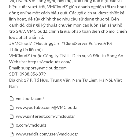
Việt Nam. Với công nghệ hiện đại, khả năng bảo mật cao và
hiệu suất vượt trội, VMCloudZ giúp doanh nghiệp tối ưu hoạt
động online một cách hiệu quả. Các gói dịch vụ được thiết kế
linh hoạt, dễ tùy chỉnh theo nhu cầu sử dụng thực tế. Bên
cạnh đó, đội ngũ kỹ thuật chuyên môn cao luôn sẵn sàng hỗ
trợ 24/7. VMCloudZ chính là giải pháp toàn diện cho mọi chiến
lược phát triển số.
#VMCloudZ #Hostinggiare #CloudServer #dichvuVPS
Thông tin liên hệ:
VMCloudZ thuộc Công ty TNHH Dịch vụ và Đầu tư Song An
Website: https://vmcloudz.com/
Email: support@vmcloudz.com
SĐT: 0938.356.879
Địa chỉ: 17 P. Tố Hữu, Trung Văn, Nam Từ Liêm, Hà Nội, Việt
Nam
vmcloudz.com/
www.youtube.com/@VMCloudz
www.pinterest.com/vmcloudz/
x.com/vmcloudz
www.reddit.com/user/vmcloudz/