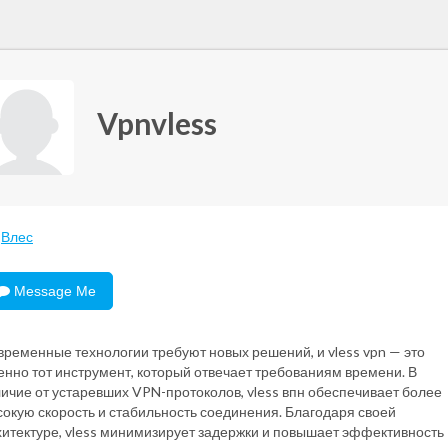
Vpnvless
Влес
Message Me
временные технологии требуют новых решений, и vless vpn — это
енно тот инструмент, который отвечает требованиям времени. В
личие от устаревших VPN-протоколов, vless впн обеспечивает более
сокую скорость и стабильность соединения. Благодаря своей
хитектуре, vless минимизирует задержки и повышает эффективность