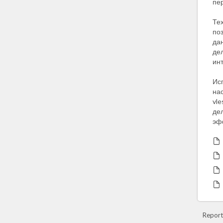
пе
Тех
по
дан
де
инт
Исп
на
vle
де
эф
Report