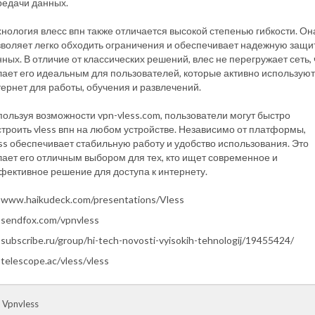
редачи данных.
нология влесс впн также отличается высокой степенью гибкости. Он
зволяет легко обходить ограничения и обеспечивает надежную защи
ных. В отличие от классических решений, влес не перегружает сеть, 
лает его идеальным для пользователей, которые активно используют
ернет для работы, обучения и развлечений.
ользуя возможности vpn-vless.com, пользователи могут быстро
строить vless впн на любом устройстве. Независимо от платформы,
ss обеспечивает стабильную работу и удобство использования. Это
лает его отличным выбором для тех, кто ищет современное и
фективное решение для доступа к интернету.
www.haikudeck.com/presentations/Vless
sendfox.com/vpnvless
subscribe.ru/group/hi-tech-novosti-vyisokih-tehnologij/19455424/
telescope.ac/vless/vless
 Vpnvless