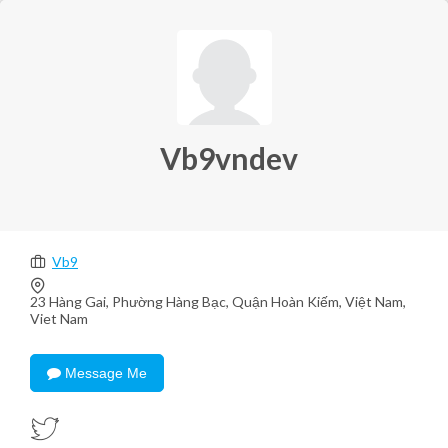
Vb9vndev
Vb9
23 Hàng Gai, Phường Hàng Bạc, Quận Hoàn Kiếm, Việt Nam,
Viet Nam
Message Me