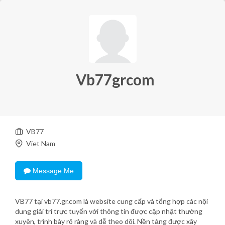
Vb77grcom
VB77
Viet Nam
Message Me
VB77 tại vb77.gr.com là website cung cấp và tổng hợp các nội
dung giải trí trực tuyến với thông tin được cập nhật thường
xuyên, trình bày rõ ràng và dễ theo dõi. Nền tảng được xây