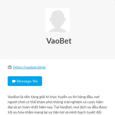
VaoBet
https://vaobet.blog/
Message Me
VaoBet là nền tảng giải trí trực tuyến uy tín hàng đầu, nơi
người chơi có thể khám phá những trải nghiệm cá cược hiện
đại và an toàn nhất hiện nay. Tại VaoBet, mọi dịch vụ đều được
tối ưu hóa nhằm mang lại sự tiện lợi và minh bạch tuyệt đối