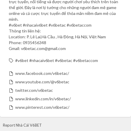
trực tuyến, nổi tiếng và được người chơi yêu thích trên toàn
thế giới. Đây là nơi lý tưởng cho những người đam mê game
online và cá cược trực tuyến để thỏa mãn niềm đam mê của
mình.
#v6bet #nhacaiv6bet #v6betac #v6betaccom
Thông tin liên hệ:
Location: P. Lê Lai,Hà Cầu , Hà Đông, Hà Nội, Việt Nam
Phone: 0935456348
Gmail: v6betac.com@gmail.com
#v6bet #nhacaiv6bet #v6betac #v6betaccom
www.facebook.com/v6betac/
www.youtube.com/@v6betac
twitter.com/v6betac
www.linkedin.com/in/v6betac/
www.pinterest.com/v6betac/
Report Nhà Cái V6BET