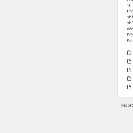
ra,
tín
nhậ
nhữ
Web
Điệ
Địa
Report