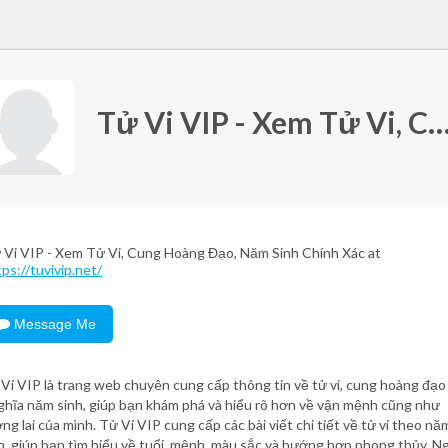
Tử Vi VIP - Xem Tử Vi, Cung Hoàng Đạo, Năm Sinh C
 Vi VIP - Xem Tử Vi, Cung Hoàng Đạo, Năm Sinh Chính Xác at
ps://tuvivip.net/
Message Me
Vi VIP là trang web chuyên cung cấp thông tin về tử vi, cung hoàng đạo
ghĩa năm sinh, giúp bạn khám phá và hiểu rõ hơn về vận mệnh cũng như
ng lai của mình. Tử Vi VIP cung cấp các bài viết chi tiết về tử vi theo nă
h, giúp bạn tìm hiểu về tuổi, mệnh, màu sắc và hướng hợp phong thủy. N