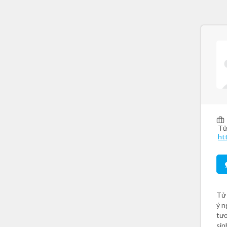
Tử
htt
Tử 
ý n
tươ
sin