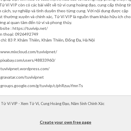
 Tử Vi VIP còn có các bài viết về tử vi cung hoàng đạo, cung cấp thông ti
h cách, sự nghiệp và tình duyên theo từng cung. Với nội dung được cập
t thường xuyên và chính xác, Tử Vi VIP là nguồn tham khảo hữu ích cho
ng ai quan tâm đến tử vi và phong thủy.
site : https://tuvivip.net/
n thoại: 0926492749
 chỉ: 83 P. Khâm Thiên, Khâm Thiên, Đống Đa, Hà Nội
www.mixcloud.com/tuvivipnet/
pixabay.com/users/48833960/
tuvivipnet.wordpress.com/
gravatar.com/tuvivipnet
groups.google.com/g/tuvivip/c/phRzuuYmnTs
 Tử Vi VIP - Xem Tử Vi, Cung Hoàng Đạo, Năm Sinh Chính Xác
Create your own free page