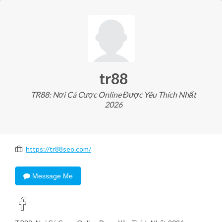
tr88
TR88: Nơi Cá Cược Online Được Yêu Thích Nhất
2026
https://tr88seo.com/
Message Me