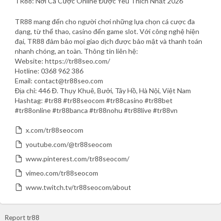
TR88: Nơi Cá Cược Online Được Yêu Thích Nhất 2026
TR88 mang đến cho người chơi những lựa chọn cá cược đa
dạng, từ thể thao, casino đến game slot. Với công nghệ hiện
đại, TR88 đảm bảo mọi giao dịch được bảo mật và thanh toán
nhanh chóng, an toàn. Thông tin liên hệ:
Website: https://tr88seo.com/
Hotline: 0368 962 386
Email: contact@tr88seo.com
Địa chỉ: 446 Đ. Thụy Khuê, Bưởi, Tây Hồ, Hà Nội, Việt Nam
Hashtag: #tr88 #tr88seocom #tr88casino #tr88bet
#tr88online #tr88banca #tr88nohu #tr88live #tr88vn
x.com/tr88seocom
youtube.com/@tr88seocom
www.pinterest.com/tr88seocom/
vimeo.com/tr88seocom
www.twitch.tv/tr88seocom/about
Report tr88