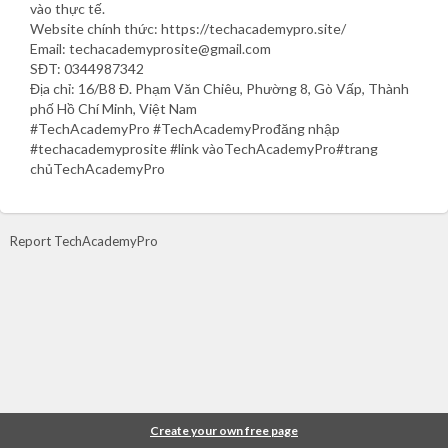
vào thực tế.
Website chính thức: https://techacademypro.site/
Email: techacademyprosite@gmail.com
SĐT: 0344987342
Địa chỉ: 16/B8 Đ. Phạm Văn Chiêu, Phường 8, Gò Vấp, Thành
phố Hồ Chí Minh, Việt Nam
#TechAcademyPro #TechAcademyProđăng nhập
#techacademyprosite #link vàoTechAcademyPro#trang
chủTechAcademyPro
Report TechAcademyPro
Create your own free page