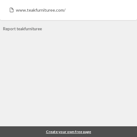
www.teakfurnituree.com/
Report teakfurnituree
Create your own free page