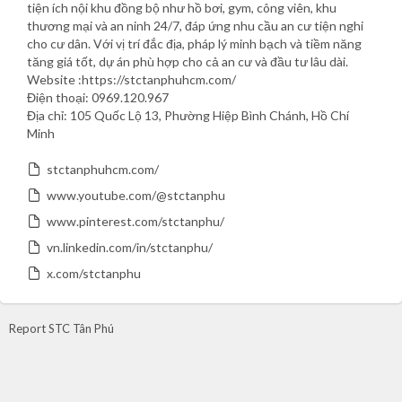
tiện ích nội khu đồng bộ như hồ bơi, gym, công viên, khu
thương mại và an ninh 24/7, đáp ứng nhu cầu an cư tiện nghi
cho cư dân. Với vị trí đắc địa, pháp lý minh bạch và tiềm năng
tăng giá tốt, dự án phù hợp cho cả an cư và đầu tư lâu dài.
Website :https://stctanphuhcm.com/
Điện thoại: 0969.120.967
Địa chỉ: 105 Quốc Lộ 13, Phường Hiệp Bình Chánh, Hồ Chí
Minh
stctanphuhcm.com/
www.youtube.com/@stctanphu
www.pinterest.com/stctanphu/
vn.linkedin.com/in/stctanphu/
x.com/stctanphu
Report STC Tân Phú