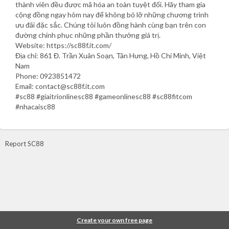
thành viên đều được mã hóa an toàn tuyệt đối. Hãy tham gia
cộng đồng ngay hôm nay để không bỏ lỡ những chương trình
ưu đãi đặc sắc. Chúng tôi luôn đồng hành cùng bạn trên con
đường chinh phục những phần thưởng giá trị.
Website: https://sc88f.it.com/
Địa chỉ: 861 Đ. Trần Xuân Soạn, Tân Hưng, Hồ Chí Minh, Việt
Nam
Phone: 0923851472
Email: contact@sc88f.it.com
#sc88 #giaitrionlinesc88 #gameonlinesc88 #sc88fitcom
#nhacaisc88
Report SC88
Create your own free page