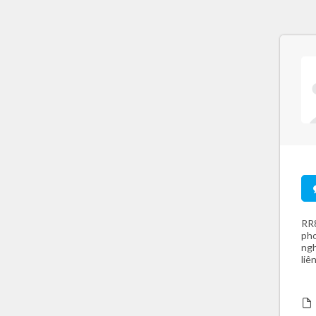
RR8
pho
ngh
liê