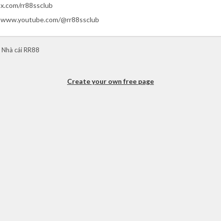
x.com/rr88ssclub
www.youtube.com/@rr88ssclub
 Nhà cái RR88
Create your own free page