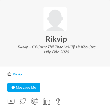
Rikvip
Rikvip – Cá Cược Thể Thao Với Tỷ Lệ Kèo Cực
Hấp Dẫn 2026
Rikvip
Message Me