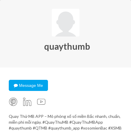
quaythumb
Message Me
Quay Thử MB APP – Mô phỏng xổ số miền Bắc nhanh, chuẩn,
miễn phí mỗi ngày. #QuayThuMB #QuayThuMBApp
#quaythumb #QTMB #quaythumb_app #xosomienBac #XSMB