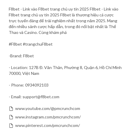
F8bet - Link vào F8bet trang chủ uy tín 2025 F8bet - Link vào
F8bet trang chủ uy tín 2025 F8bet là thương hiệu cá cược
trực tuyến đáng để trải nghiệm nhất trong năm 2025. Mang
đến nhiều sảnh cược hấp dẫn, trong đó nổi bật nhất là Thể
Thao và Casino. Cùng khám phá
#F8bet #trangchuF8bet
-Brand: F8bet
- Location: 127B Đ. Văn Thân, Phường 8, Quận 6, Hồ Chí Minh
70000, Việt Nam
- Phone: 0934092103
- Email: support@f8bet.com
www.youtube.com/@pmcrunchcom
www.instagram.com/pmcrunchcom/
www.pinterest.com/pmcrunchcom/