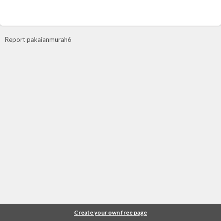
Report pakaianmurah6
Create your own free page