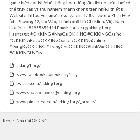
game hiện đại. Nhờ hệ thống hoạt động ổn định, người chơi có
thể truy cập và trải nghiệm nhanh chóng trên nhiều thiết bị.
Website: https://okking1.org/ Địa chỉ: 1/88C Đường Phan Huy
Ích, Phường 12, Gò Vấp, Thành phố Hồ Chí Minh, Việt Nam
Hotline: +84985654444 Email: contact@okking1.org
Hashtags: #OKKING #NhaCaiOKKING #OKKINGCasino
#OKKINGBet #OKKINGGame #OKKINGOnline
#DangKyOKKING #TrangChuOKKING #LinkVaoOKKING
#OKKINGUyTin
okking1.org/
www.facebook.com/okking1org
twitter.com/okking1org
www.youtube.com/@okking1org
www.pinterest.com/okking1org/_profile/
Report Nhà Cái OKKING