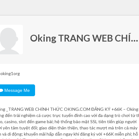
Oking TRANG WEB CHÍNH THỨC
oking1org
Message Me
ing _TRANG WEB CHÍNH THỨC OKING.COM ĐĂNG KÝ +66K – Oking
g đến trải nghiệm cá cược trực tuyến đỉnh cao với đa dạng trò chơi từ 
o, casino, slot đến game bài; hệ thống bảo mật SSL tiên tiến giúp người
i yên tâm tuyệt đối; giao diện thân thiện, thao tác mượt mà trên cả máy
h và di động; khuyến mãi hấp dẫn ngay khi đăng ký với +66K miễn phí; hỗ