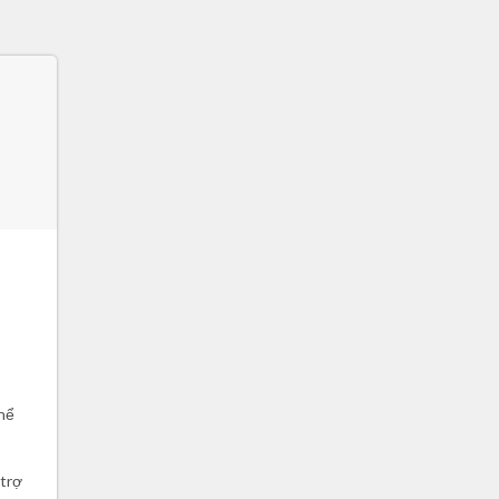
thể
 trợ