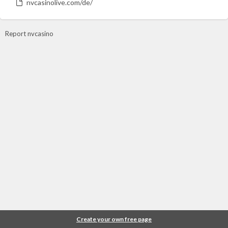
nvcasinolive.com/de/
Report nvcasino
Create your own free page