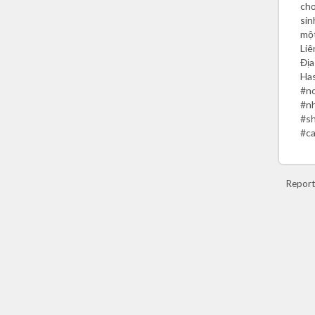
chơ
sin
một
Liê
Địa
Ha
#n
#n
#s
#c
Report