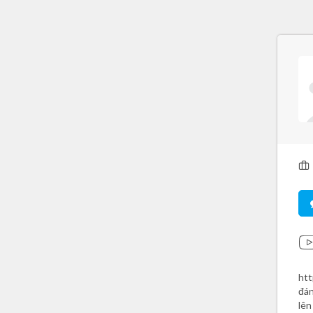
htt
đán
lên