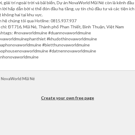
i, giải trí ngoài trời và bãi biển, Dự án NovaWorld Mũi Né còn là kênh đầu
h lời hấp dẫn bởi vị thế đón đầu hạ tầng, uy tín chủ đầu tư và các tiện ích
 không hai tại khu vực.
n hệ chúng tôi qua Hotline: 0815.937.937
 chỉ: ĐT716, Mũi Né, Thành phố Phan Thiết, Bình Thuận, Việt Nam
shtags: #novaworldmuine #duannovaworldmuine
ovaworldmuinephanthiet #khudothinovaworldmuine
haphonovaworldmuine #bietthunovaworldmuine
hophousenovaworldmuine #datnennovaworldmuine
anhonovaworldmuine
 NovaWorld Mũi Né
Create your own free page