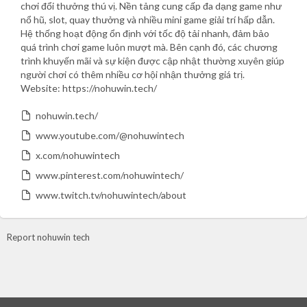
chơi đổi thưởng thú vị. Nền tảng cung cấp đa dạng game như
nổ hũ, slot, quay thưởng và nhiều mini game giải trí hấp dẫn.
Hệ thống hoạt động ổn định với tốc độ tải nhanh, đảm bảo
quá trình chơi game luôn mượt mà. Bên cạnh đó, các chương
trình khuyến mãi và sự kiện được cập nhật thường xuyên giúp
người chơi có thêm nhiều cơ hội nhận thưởng giá trị.
Website: https://nohuwin.tech/
nohuwin.tech/
www.youtube.com/@nohuwintech
x.com/nohuwintech
www.pinterest.com/nohuwintech/
www.twitch.tv/nohuwintech/about
Report nohuwin tech