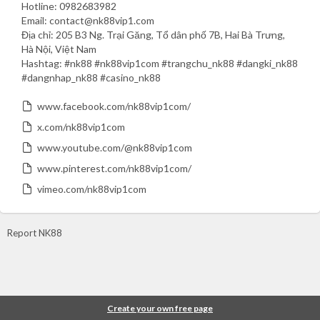
Hotline: 0982683982
Email: contact@nk88vip1.com
Địa chỉ: 205 B3 Ng. Trại Găng, Tổ dân phố 7B, Hai Bà Trưng,
Hà Nội, Việt Nam
Hashtag: #nk88 #nk88vip1com #trangchu_nk88 #dangki_nk88
#dangnhap_nk88 #casino_nk88
www.facebook.com/nk88vip1com/
x.com/nk88vip1com
www.youtube.com/@nk88vip1com
www.pinterest.com/nk88vip1com/
vimeo.com/nk88vip1com
Report NK88
Create your own free page