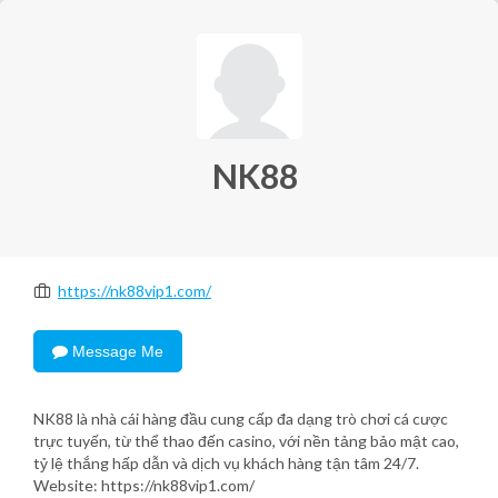
NK88
https://nk88vip1.com/
Message Me
NK88 là nhà cái hàng đầu cung cấp đa dạng trò chơi cá cược
trực tuyến, từ thể thao đến casino, với nền tảng bảo mật cao,
tỷ lệ thắng hấp dẫn và dịch vụ khách hàng tận tâm 24/7.
Website: https://nk88vip1.com/