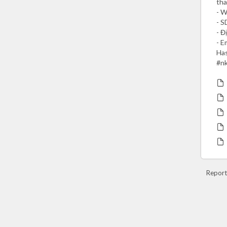
tha
- W
- 
- Đ
- E
Has
#n
Repor