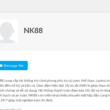
NK88
Message Me
8 cung cấp hệ thống trò chơi phong phú từ cá cược thể thao, casino tr
ến đến nổ hũ và bắn cá. Giao diện hiện đại, tối ưu đa thiết bị giúp thao tá
nh chóng và dễ sử dụng. Hệ thống thanh toán đảm bảo tốc độ xử lý nha
h bạch và an toàn. NK88 còn triển khai nhiều khuyến mãi hấp dẫn cùng 
 24/7 giúp trải nghiệm luôn ổn định.
ng tin liên hệ: