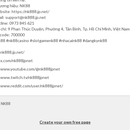
ương hiệu: NK88
site: https://nk888.jp.net/
il: support@nk888.jp.net
line: 0973 845 621
 chỉ: 9 Phan Thúc Duyện, Phường 4, Tân Bình, Tp. Hồ Chí Minh, Việt Nam
pcode: 700000
k88 #nk88casino #slotgamenk88 #nhacaink88 #dangkynk88
nk888.jp.net/
x.com/nk888jpnet
www.youtube.com/@nk888jpnet
www.twitch.tv/nk888jpnet
www.reddit.com/user/nk888jpnet/
t NK88
Create your own free page