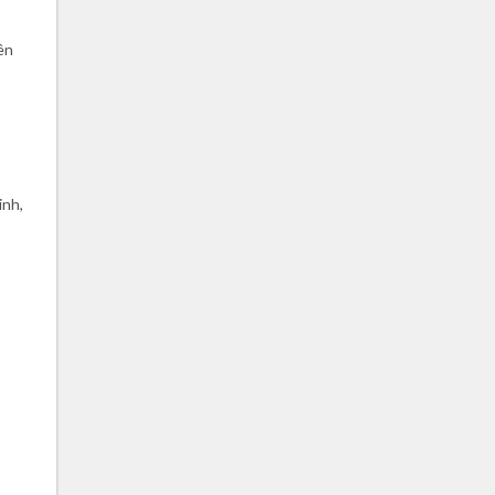
ên
inh,