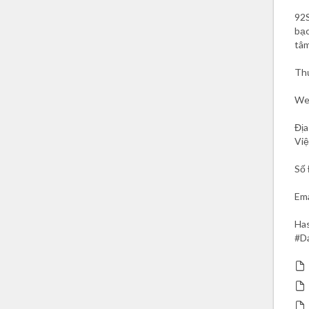
92S
bạc
tâm
Th
Web
Địa
Vi
Số 
Ema
Ha
#D