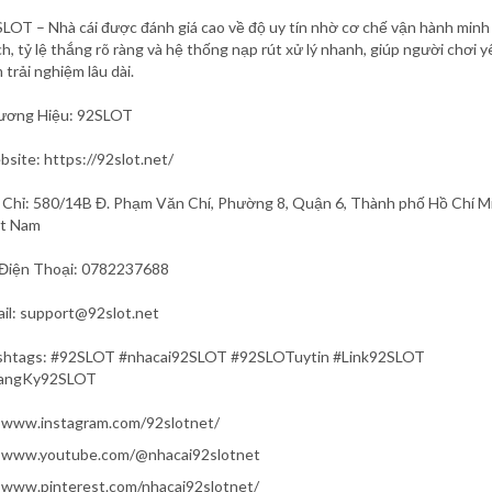
LOT – Nhà cái được đánh giá cao về độ uy tín nhờ cơ chế vận hành minh
h, tỷ lệ thắng rõ ràng và hệ thống nạp rút xử lý nhanh, giúp người chơi y
 trải nghiệm lâu dài.
ương Hiệu: 92SLOT
site: https://92slot.net/
 Chỉ: 580/14B Đ. Phạm Văn Chí, Phường 8, Quận 6, Thành phố Hồ Chí M
ệt Nam
Điện Thoại: 0782237688
il: support@92slot.net
shtags: #92SLOT #nhacai92SLOT #92SLOTuytin #Link92SLOT
angKy92SLOT
www.instagram.com/92slotnet/
www.youtube.com/@nhacai92slotnet
www.pinterest.com/nhacai92slotnet/