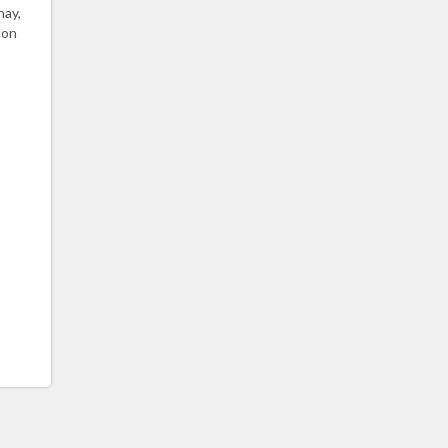
nay,
con