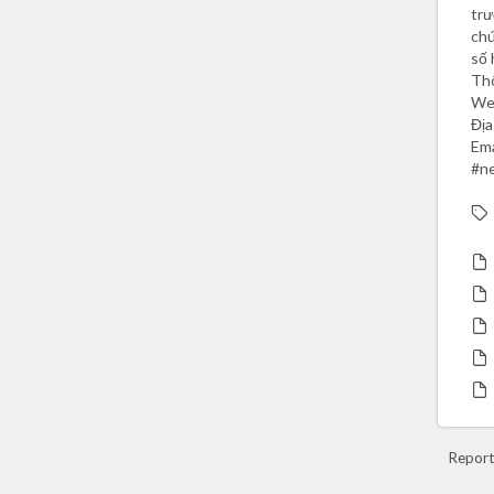
trư
chú
số 
Thô
Web
Địa
Ema
#ne
Report