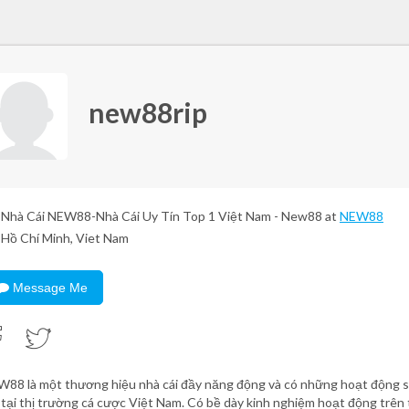
new88rip
Nhà Cái NEW88-Nhà Cái Uy Tín Top 1 Việt Nam - New88 at
NEW88
Hồ Chí Minh, Viet Nam
Message Me
88 là một thương hiệu nhà cái đầy năng động và có những hoạt động s
 tại thị trường cá cược Việt Nam. Có bề dày kinh nghiệm hoạt động trên 