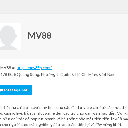
MV88
MV88 at
https://mv88p.com/
478 Đ.Lê Quang Sung, Phường 9, Quận 6, Hồ Chí Minh, Viet Nam
Message Me
8 là nhà cái trực tuyến uy tín, cung cấp đa dạng trò chơi từ cá cược thể
o, casino live, bắn cá, slot game đến các trò chơi dân gian hấp dẫn. Với g
n hiện đại, tốc độ nạp rút nhanh và hệ thống bảo mật tiên tiến, MV88 m
 cho người chơi trải nghiệm giải trí an toàn, tiện lợi và đầy hứng khởi.