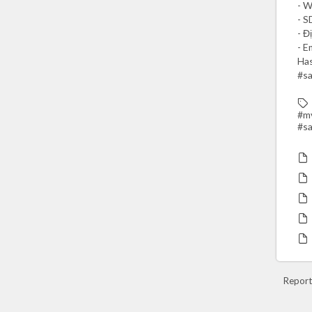
- W
- 
- Đ
- E
Ha
#s
#m
#s
Repor