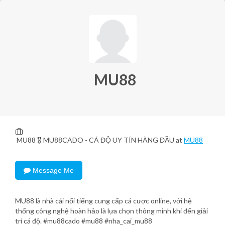
MU88
MU88 🎖️ MU88CADO - CÁ ĐỘ UY TÍN HÀNG ĐẦU at
MU88
Message Me
MU88 là nhà cái nổi tiếng cung cấp cá cược online, với hệ
thống công nghệ hoàn hảo là lựa chọn thông minh khi đến giải
trí cá độ. #mu88cado #mu88 #nha_cai_mu88