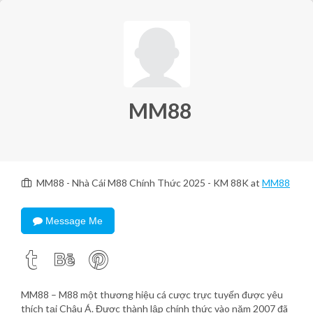
MM88
MM88 - Nhà Cái M88 Chính Thức 2025 - KM 88K at
MM88
Message Me
MM88 – M88 một thương hiệu cá cược trực tuyến được yêu
thích tại Châu Á. Được thành lập chính thức vào năm 2007 đã