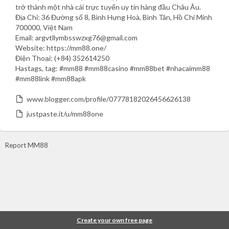
trở thành một nhà cái trực tuyến uy tín hàng đầu Châu Âu.
Địa Chỉ: 36 Đường số 8, Bình Hưng Hoà, Bình Tân, Hồ Chí Minh
700000, Việt Nam
Email: argvtllymbsswzxg76@gmail.com
Website: https://mm88.one/
Điện Thoại: (+84) 352614250
Hastags, tag: #mm88 #mm88casino #mm88bet #nhacaimm88
#mm88link #mm88apk
www.blogger.com/profile/07778182026456626138
justpaste.it/u/mm88one
Report MM88
Create your own free page