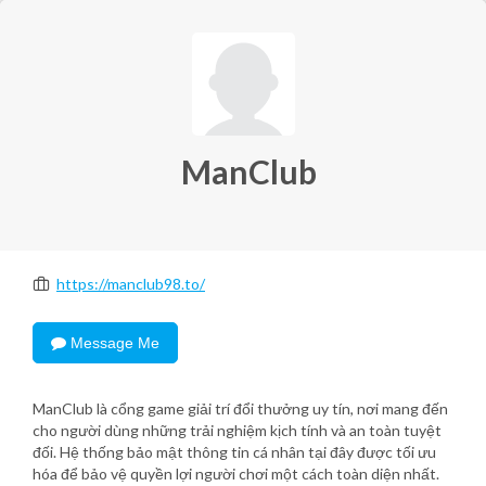
ManClub
https://manclub98.to/
Message Me
ManClub là cổng game giải trí đổi thưởng uy tín, nơi mang đến
cho người dùng những trải nghiệm kịch tính và an toàn tuyệt
đối. Hệ thống bảo mật thông tin cá nhân tại đây được tối ưu
hóa để bảo vệ quyền lợi người chơi một cách toàn diện nhất.