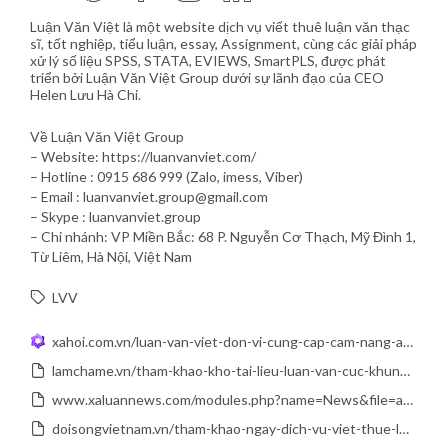
Luận Văn Việt là một website dịch vụ viết thuê luận văn thạc
sĩ, tốt nghiệp, tiểu luận, essay, Assignment, cùng các giải pháp
xử lý số liệu SPSS, STATA, EVIEWS, SmartPLS, được phát
triển bởi Luận Văn Việt Group dưới sự lãnh đạo của CEO
Helen Lưu Hà Chi.
Về Luận Văn Việt Group
– Website: https://luanvanviet.com/
– Hotline : 0915 686 999 (Zalo, imess, Viber)
– Email : luanvanviet.group@gmail.com
– Skype : luanvanviet.group
– Chi nhánh: VP Miền Bắc: 68 P. Nguyễn Cơ Thạch, Mỹ Đình 1,
Từ Liêm, Hà Nội, Việt Nam
LVV
xahoi.com.vn/luan-van-viet-don-vi-cung-cap-cam-nang-assignment-essay-chat-luong-399944.html
lamchame.vn/tham-khao-kho-tai-lieu-luan-van-cuc-khung-tai-luan-van-viet-153108.html
www.xaluannews.com/modules.php?name=News&file=article&sid=3678205
doisongvietnam.vn/tham-khao-ngay-dich-vu-viet-thue-luan-van-thac-si-tai-luan-van-viet-149020-3.html