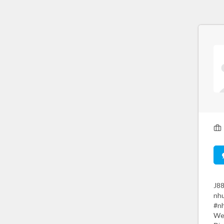
J88
như
#nh
Web