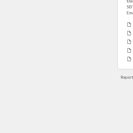
Địa
SĐ
Ema
Report