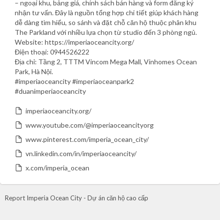
– ngoại khu, bảng giá, chính sách bán hàng và form đăng ký
nhận tư vấn. Đây là nguồn tổng hợp chi tiết giúp khách hàng
dễ dàng tìm hiểu, so sánh và đặt chỗ căn hộ thuộc phân khu
The Parkland với nhiều lựa chọn từ studio đến 3 phòng ngủ.
Website: https://imperiaoceancity.org/
Điện thoại: 0944526222
Địa chỉ: Tầng 2, TTTM Vincom Mega Mall, Vinhomes Ocean
Park, Hà Nội.
#imperiaoceancity #imperiaoceanpark2
#duanimperiaoceancity
imperiaoceancity.org/
www.youtube.com/@imperiaoceancityorg
www.pinterest.com/imperia_ocean_city/
vn.linkedin.com/in/imperiaoceancity/
x.com/imperia_ocean
Report Imperia Ocean City - Dự án căn hộ cao cấp