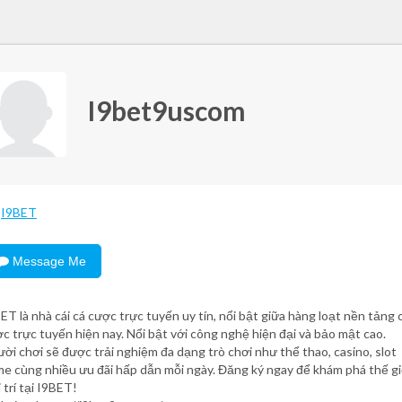
I9bet9uscom
I9BET
Message Me
ET là nhà cái cá cược trực tuyến uy tín, nổi bật giữa hàng loạt nền tảng 
c trực tuyến hiện nay. Nổi bật với công nghệ hiện đại và bảo mật cao.
ời chơi sẽ được trải nghiệm đa dạng trò chơi như thể thao, casino, slot
e cùng nhiều ưu đãi hấp dẫn mỗi ngày. Đăng ký ngay để khám phá thế gi
i trí tại I9BET!