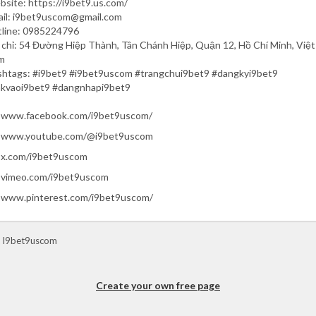
site: https://i9bet9.us.com/
il: i9bet9uscom@gmail.com
line: 0985224796
 chỉ: 54 Đường Hiệp Thành, Tân Chánh Hiệp, Quận 12, Hồ Chí Minh, Việt
m
htags: #i9bet9 #i9bet9uscom #trangchui9bet9 #dangkyi9bet9
nkvaoi9bet9 #dangnhapi9bet9
www.facebook.com/i9bet9uscom/
www.youtube.com/@i9bet9uscom
x.com/i9bet9uscom
vimeo.com/i9bet9uscom
www.pinterest.com/i9bet9uscom/
 I9bet9uscom
Create your own free page