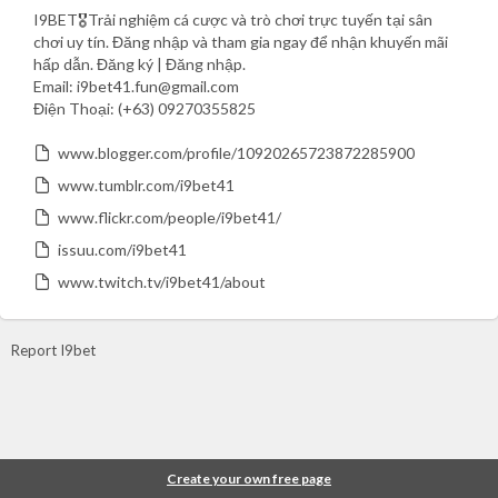
I9BET🎖️Trải nghiệm cá cược và trò chơi trực tuyến tại sân
chơi uy tín. Đăng nhập và tham gia ngay để nhận khuyến mãi
hấp dẫn. Đăng ký | Đăng nhập.
Email: i9bet41.fun@gmail.com
Điện Thoại: (+63) 09270355825
www.blogger.com/profile/10920265723872285900
www.tumblr.com/i9bet41
www.flickr.com/people/i9bet41/
issuu.com/i9bet41
www.twitch.tv/i9bet41/about
Report I9bet
Create your own free page