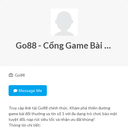
Go88 - Cổng Game Bài Đổi Thưởng
Go88
Message Me
Truy cập link tải Go88 chính thức. Khám phá thiên đường
game bài đổi thưởng uy tín số 1 với đa dạng trò chơi, bảo mật
tuyệt đối, nạp rút siêu tốc và nhận ưu đãi khủng!
Thông tin chi tiết: