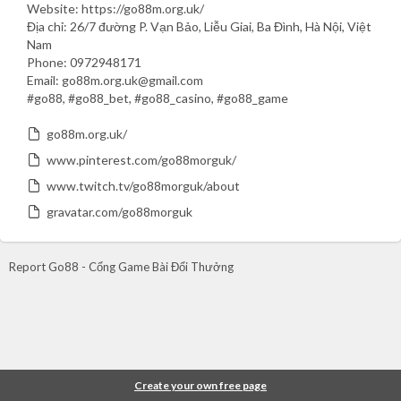
Website: https://go88m.org.uk/
Địa chỉ: 26/7 đường P. Vạn Bảo, Liễu Giai, Ba Đình, Hà Nội, Việt
Nam
Phone: 0972948171
Email: go88m.org.uk@gmail.com
#go88, #go88_bet, #go88_casino, #go88_game
go88m.org.uk/
www.pinterest.com/go88morguk/
www.twitch.tv/go88morguk/about
gravatar.com/go88morguk
Report Go88 - Cổng Game Bài Đổi Thưởng
Create your own free page