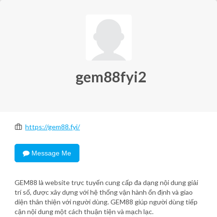
gem88fyi2
https://gem88.fyi/
Message Me
GEM88 là website trực tuyến cung cấp đa dạng nội dung giải
trí số, được xây dựng với hệ thống vận hành ổn định và giao
diện thân thiện với người dùng. GEM88 giúp người dùng tiếp
cận nội dung một cách thuận tiện và mạch lạc.