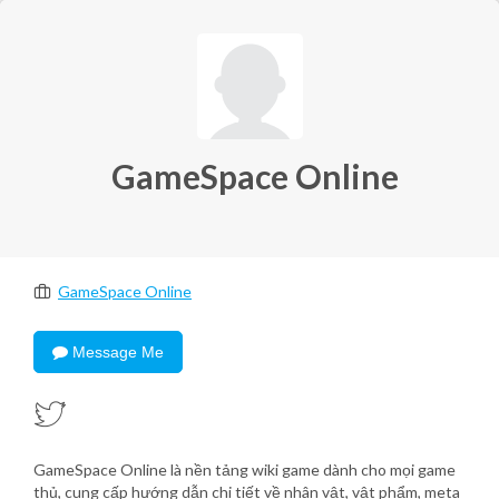
GameSpace Online
GameSpace Online
Message Me
GameSpace Online là nền tảng wiki game dành cho mọi game
thủ, cung cấp hướng dẫn chi tiết về nhân vật, vật phẩm, meta