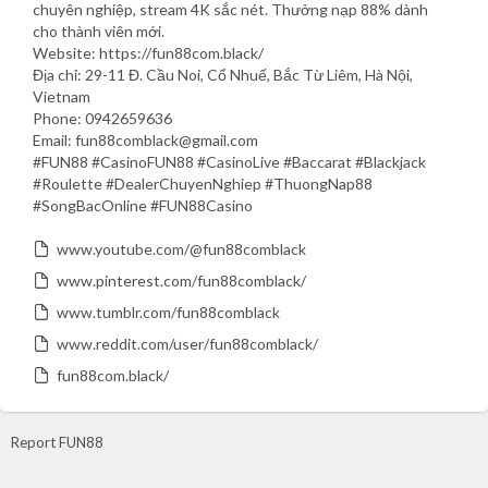
chuyên nghiệp, stream 4K sắc nét. Thưởng nạp 88% dành
cho thành viên mới.
Website: https://fun88com.black/
Địa chỉ: 29-11 Đ. Cầu Noi, Cổ Nhuế, Bắc Từ Liêm, Hà Nội,
Vietnam
Phone: 0942659636
Email: fun88comblack@gmail.com
#FUN88 #CasinoFUN88 #CasinoLive #Baccarat #Blackjack
#Roulette #DealerChuyenNghiep #ThuongNap88
#SongBacOnline #FUN88Casino
www.youtube.com/@fun88comblack
www.pinterest.com/fun88comblack/
www.tumblr.com/fun88comblack
www.reddit.com/user/fun88comblack/
fun88com.black/
Report FUN88