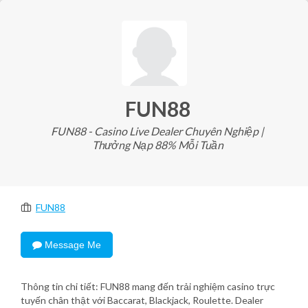
FUN88
FUN88 - Casino Live Dealer Chuyên Nghiệp |
Thưởng Nạp 88% Mỗi Tuần
FUN88
Message Me
Thông tin chi tiết: FUN88 mang đến trải nghiệm casino trực
tuyến chân thật với Baccarat, Blackjack, Roulette. Dealer