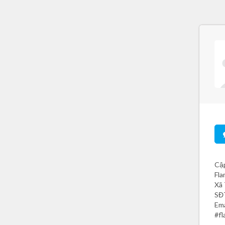
Cập
Fla
Xã 
SĐ
Ema
#fl