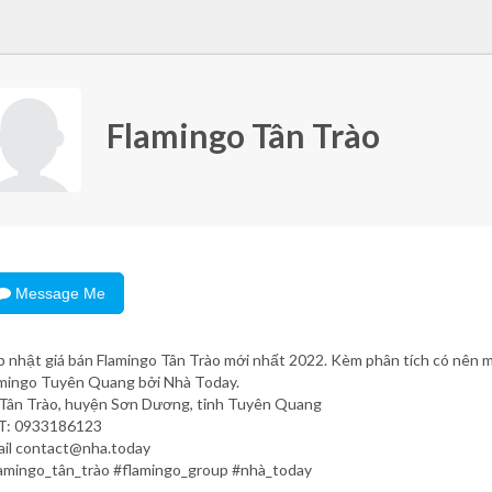
Flamingo Tân Trào
Message Me
 nhật giá bán Flamingo Tân Trào mới nhất 2022. Kèm phân tích có nên 
mingo Tuyên Quang bởi Nhà Today.
Tân Trào, huyện Sơn Dương, tỉnh Tuyên Quang
T: 0933186123
il contact@nha.today
amingo_tân_trào #flamingo_group #nhà_today