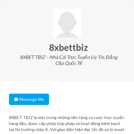
8xbettbiz
8XBET TBIZ – Nhà Cái Trực Tuyến Uy Tín, Đẳng
Cấp Quốc Tế
Message Me
8XBET TBIZ là một trong những nền tảng cá cược trực tuyến
hàng đầu, được cấp phép hợp pháp và hoạt động minh bạch
tại thị trường châu Á. Với giao diện hiện đại, tốc độ xử lý mượt