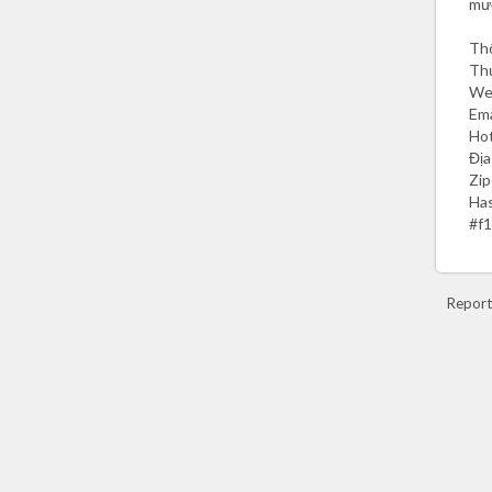
mượ
Thô
Th
Web
Ema
Hot
Địa
Zi
Ha
#f1
Report