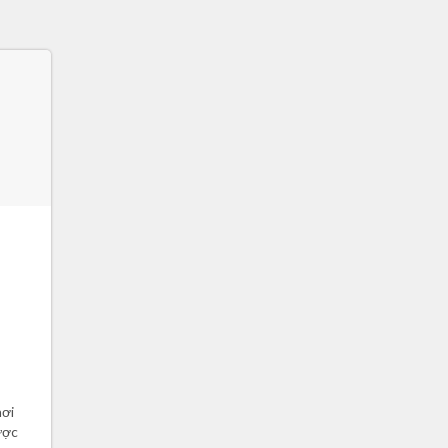
,
hơi
ược