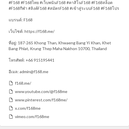
#F168 #F168ไทย #เว็บพนันF168 #คาสิโนF168 #F168สล็อต
#F168กีฬา #ลิงค์F168 #สมัครF168 #เข้าสู่ระบบF168 #F168โปร
แบรนด์: F168
เว็บไซต์: https://f168.me/
ที่อยู่: 187-265 Khong Than, Khwaeng Bang Yi Khan, Khet
Bang Phlat, Krung Thep Maha Nakhon 10700, Thailand
โทรศัพท์: +66 915195441
อีเมล: admin@f168.me
f168.me/
www.youtube.com/@f168me
www.pinterest.com/f168me/
x.com/f168me
vimeo.com/f168me